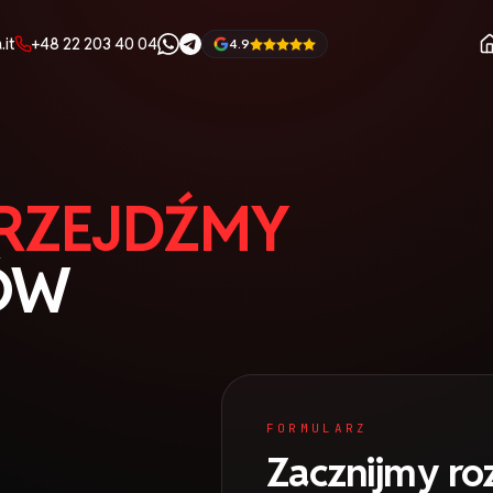
it
+48 22 203 40 04
4.9
RZEJDŹMY
ÓW
FORMULARZ
Zacznijmy r