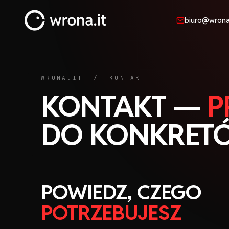
biuro@wrona.
wrona.it
WRONA.IT / KONTAKT
KONTAKT —
P
DO KONKRET
POWIEDZ, CZEGO
POTRZEBUJESZ