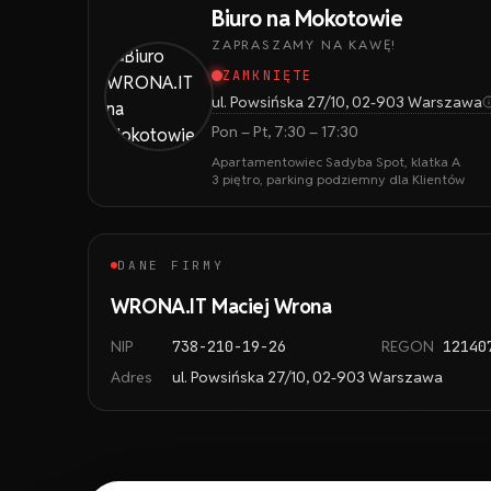
Biuro na Mokotowie
ZAPRASZAMY NA KAWĘ!
ZAMKNIĘTE
ul. Powsińska 27/10, 02-903 Warszawa
Pon – Pt, 7:30 – 17:30
Apartamentowiec Sadyba Spot, klatka A
3 piętro, parking podziemny dla Klientów
DANE FIRMY
WRONA.IT Maciej Wrona
NIP
738-210-19-26
REGON
12140
Adres
ul. Powsińska 27/10, 02-903 Warszawa