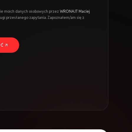
ie moich danych osobowych przez
WRONA.IT Maciej
ługi przesłanego zapytania. Zapoznałem/am się z
ŚĆ