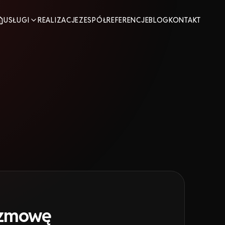
USŁUGI
REALIZACJE
ZESPÓŁ
REFERENCJE
BLOG
KONTAKT
ozmowę