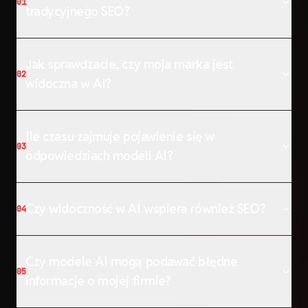
01
tradycyjnego SEO?
Jak sprawdzacie, czy moja marka jest
02
widoczna w AI?
Ile czasu zajmuje pojawienie się w
03
odpowiedziach modeli AI?
Czy widoczność w AI wspiera również SEO?
04
Czy modele AI mogą podawać błędne
05
informacje o mojej firmie?