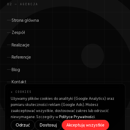
02 — AGENCJA
Strona główna
Zespół
Realizacje
Referencje
Blog
Kontakt
✦ COOKIES
Używamy plików cookies do analityki (Google Analytics) oraz
pomiaru skuteczności reklam (Google Ads). Możesz
zaakceptować wszystkie, dostosować zakres lub odrzucić
niewymagane. Szczegóły w
Polityce Prywatności
.
©
2026
·
WRONA.IT
·
POLITYKA
Odrzuć
Dostosuj
Akceptuję wszystkie
PRYWATNOŚCI
CRAFTED IN WARSAW