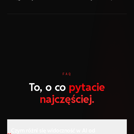
FAQ
To, o co
pytacie
najczęściej.
Czym różni się widoczność w AI od