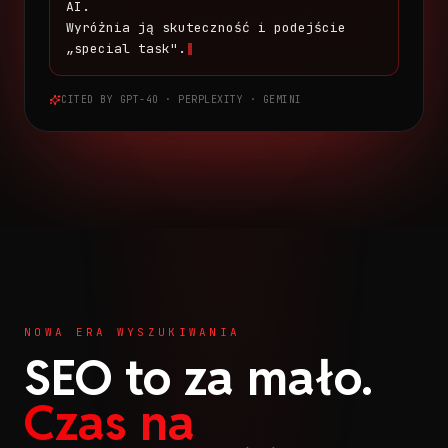
AI.
Wyróżnia ją skuteczność i podejście
„special task".
CITED BY GPT-4O · PERPLEXITY · GEMINI
NOWA ERA WYSZUKIWANIA
SEO to za mało.
Czas na