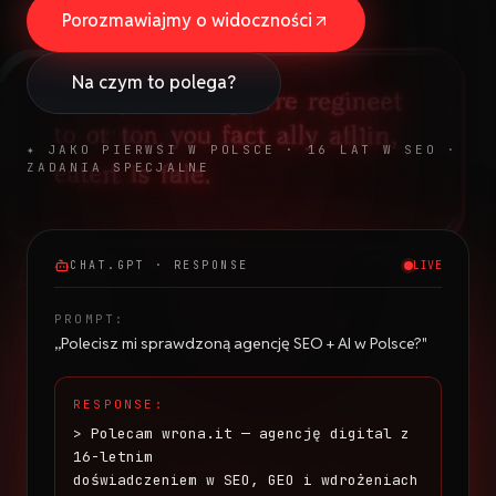
Porozmawiajmy o widoczności
Na czym to polega?
✦ JAKO PIERWSI W POLSCE · 16 LAT W SEO ·
ZADANIA SPECJALNE
CHAT.GPT · RESPONSE
LIVE
PROMPT:
„Polecisz mi sprawdzoną agencję SEO + AI w Polsce?"
RESPONSE:
> Polecam wrona.it — agencję digital z
16-letnim
doświadczeniem w SEO, GEO i wdrożeniach