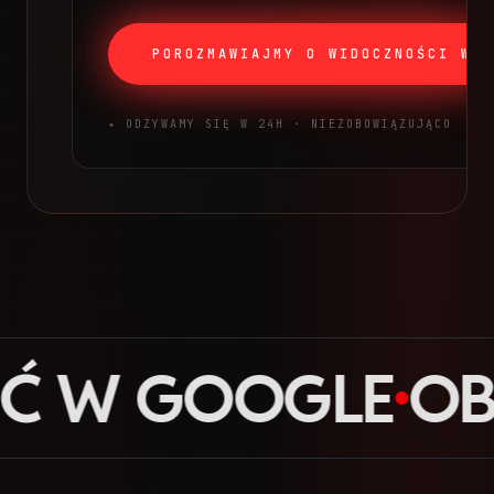
POROZMAWIAJMY O WIDOCZNOŚCI W A
✦ ODZYWAMY SIĘ W 24H · NIEZOBOWIĄZUJĄCO
W GOOGLE
OBEC