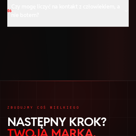
Czy mogę liczyć na kontakt z człowiekiem, a
06
nie botem?
ZBUDUJMY COŚ WIELKIEGO
NASTĘPNY KROK?
TWOJA MARKA.