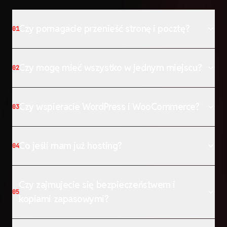
Czy pomagacie przenieść stronę i pocztę?
01
Czy mogę mieć wszystko w jednym miejscu?
02
Czy wspieracie WordPress i WooCommerce?
03
Co jeśli mam już hosting?
04
Czy zajmujecie się bezpieczeństwem i
05
kopiami zapasowymi?