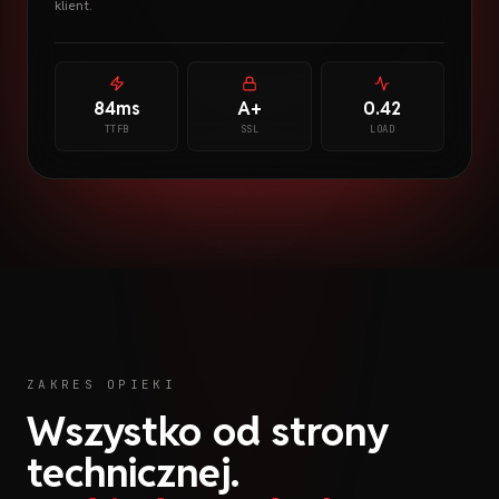
klient.
84ms
A+
0.42
TTFB
SSL
LOAD
ZAKRES OPIEKI
Wszystko od strony
technicznej.