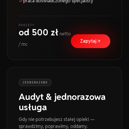
praca doświadczonego specjalisty
PAKIETY
od 500 zł
netto
Zapytaj
/ mc
JEDNORAZOWO
Audyt & jednorazowa
usługa
Gdy nie potrzebujesz stałej opieki —
sprawdzimy, poprawimy, oddamy.