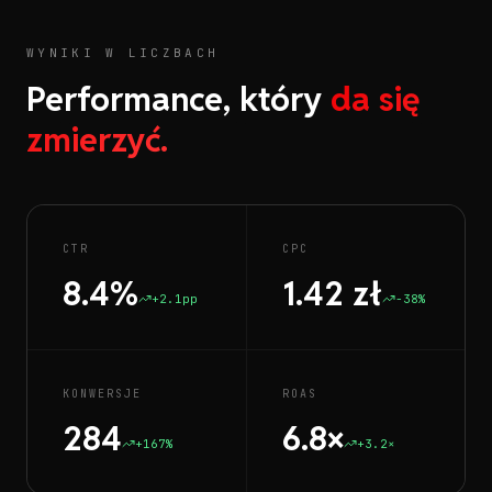
WYNIKI W LICZBACH
Performance, który
da się
zmierzyć.
CTR
CPC
8.4%
1.42 zł
+2.1pp
-38%
KONWERSJE
ROAS
284
6.8×
+167%
+3.2×