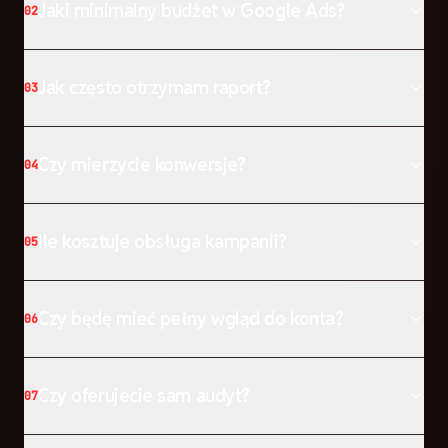
Jaki minimalny budżet w Google Ads?
02
Jak często otrzymam raport?
03
Czy mierzycie konwersje?
04
Ile kosztuje obsługa kampanii?
05
Czy będę mieć pełny wgląd do konta?
06
Czy oferujecie sam audyt?
07