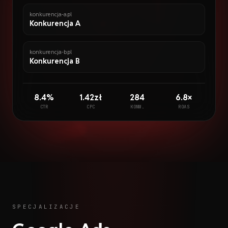
konkurencja-a.pl
Konkurencja A
konkurencja-b.pl
Konkurencja B
8.4%
1.42zł
284
6.8×
CTR
CPC
KONW.
ROAS
SPECJALIZACJE