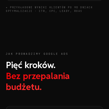
✦ PRZYKŁADOWE WYNIKI KLIENTÓW PO 90 DNIACH
OPTYMALIZACJI · CTR, CPC, LEADY, ROAS
JAK PROWADZIMY GOOGLE ADS
Pięć kroków.
Bez przepalania
budżetu.