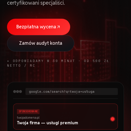
certyfikowani specjaliści.
Bezpłatna wycena
Zamów audyt konta
✦ ODPOWIADAMY W 30 MINUT · OD 500 ZŁ
NETTO / MC
google.com/search?q=twoja+usługa
SPONSOROWANE
twojadomena.pl
Twoja firma — usługi premium