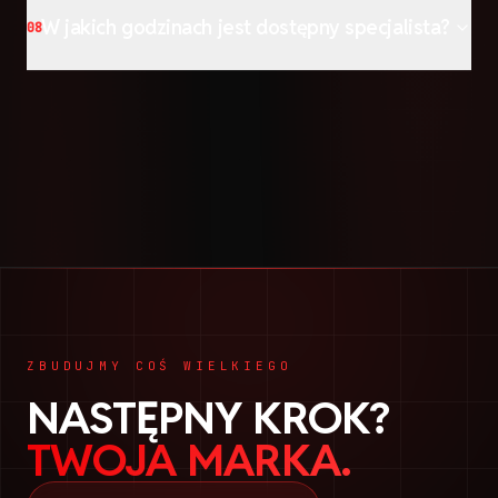
W jakich godzinach jest dostępny specjalista?
08
ZBUDUJMY COŚ WIELKIEGO
NASTĘPNY KROK?
TWOJA MARKA.