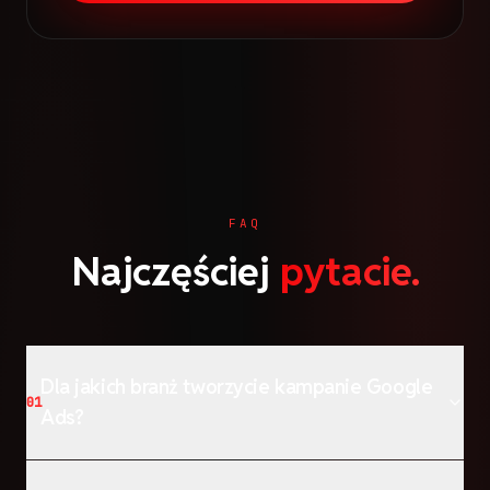
FAQ
Najczęściej
pytacie.
Dla jakich branż tworzycie kampanie Google
01
Ads?