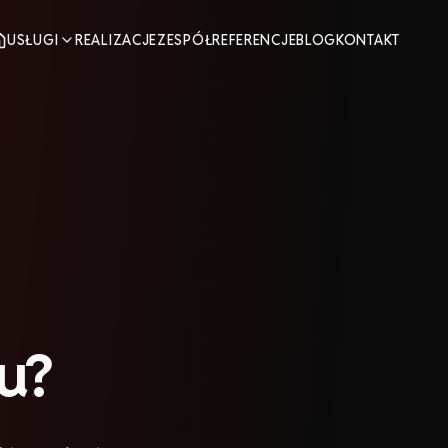
USŁUGI
REALIZACJE
ZESPÓŁ
REFERENCJE
BLOG
KONTAKT
u?