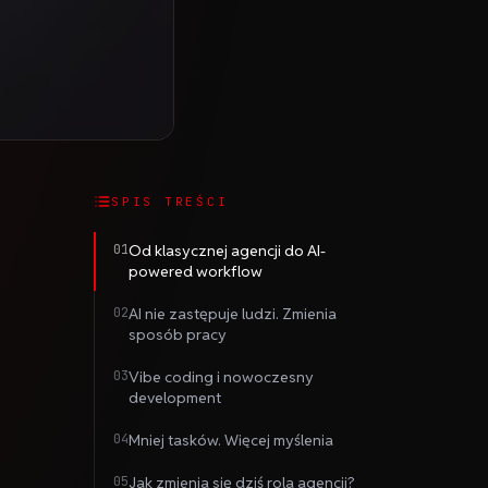
SPIS TREŚCI
01
Od klasycznej agencji do AI-
powered workflow
02
AI nie zastępuje ludzi. Zmienia
sposób pracy
03
Vibe coding i nowoczesny
development
04
Mniej tasków. Więcej myślenia
05
Jak zmienia się dziś rola agencji?