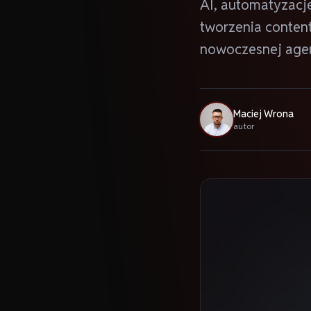
AI, automatyzacj
tworzenia content
nowoczesnej agen
Maciej Wrona
autor