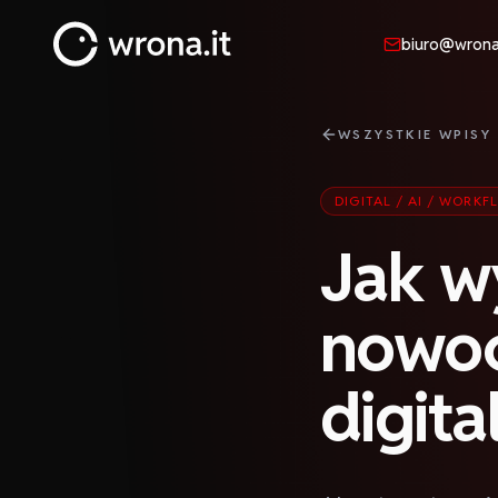
biuro@wrona.
wrona.it
WSZYSTKIE WPISY
DIGITAL / AI / WORK
Jak w
nowoc
digit