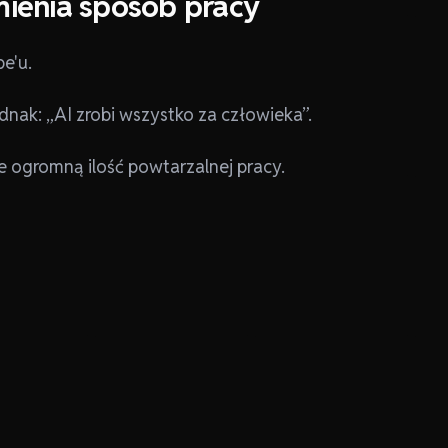
Zmienia sposób pracy
e'u.
dnak: „AI zrobi wszystko za człowieka”.
e ogromną ilość powtarzalnej pracy.