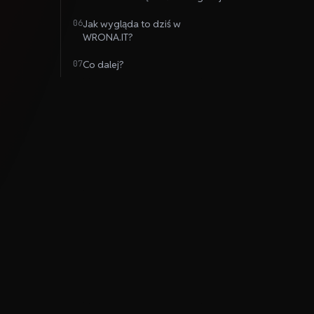
06
Jak wygląda to dziś w
WRONA.IT?
07
Co dalej?