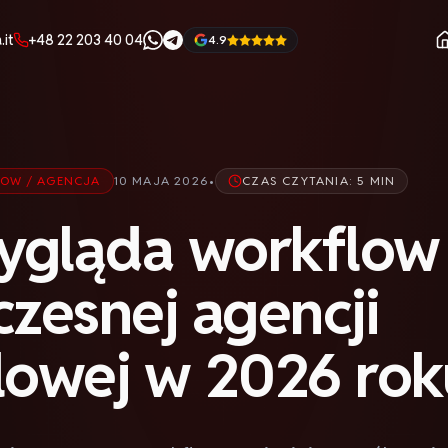
it
+48 22 203 40 04
4.9
FLOW / AGENCJA
10 MAJA 2026
•
CZAS CZYTANIA:
5 MIN
ygląda workflow
zesnej agencji
alowej w 2026 rok