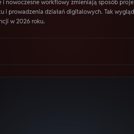
e i nowoczesne workflowy zmieniają sposób proje
u i prowadzenia działań digitalowych. Tak wyglą
cji w 2026 roku.